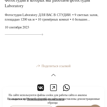
Фотостудии в которых мы работаем фотостудия
Laboratory
Фотостудия Laboratory ДЛЯ ВАС В СТУДИИ: • 9 светлых залов,
площадью 1200 кв.м • 10 гримёрных комнат • 4 большие...
10 сентября 2023
Поделиться ссылкой
На сайте используются файлы cookie для работы сайта и анализа
Не является публичной офертой, на сайте предоставлены демонстрационные
посещаемости.
Политика конфиденциальности
образцы