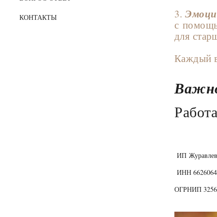
⠀
Эмоци
3.
КОНТАКТЫ
с помощь
для стар
⠀
Каждый в
⠀
Важно
Работа
ИП Журавлев
ИНН 6626064
ОГРНИП 3256