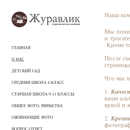
Наша ком
⠀
Мы поним
и трогат
Кроме т
ГЛАВНАЯ
⠀
После съ
О НАС
страницы
⠀
ДЕТСКИЙ САД
Что мы п
СРЕДНЯЯ ШКОЛА 4 КЛАСС
⠀
Качес
1.
СТАРШАЯ ШКОЛА 9-11 КЛАССЫ
ваши аль
яркой и 
ОБЩЕЕ ФОТО, ВИНЬЕТКА
⠀
Креат
2.
ОЖИВАЮЩИЕ ФОТО
фотограф
ВОПРОС-ОТВЕТ